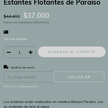
Estantes Flotantes de Paraíso
$37.000
$44.400
Precio sin impuestos
$30.578,51
Ver más detalles
CAMBIAR CP
Entregas para el CP:
Medios de envío
CALCULAR
No sé mi código postal
Los estantes están realizados en madera Maciza Paraíso, con
un acabado de laca al agua.