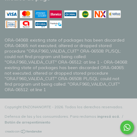
ORA-04068: existing state of packages has been discarded
ORA-04065: not executed, altered or dropped stored
procedure "ORA.F960_VALIDA_CUIT" ORA-06508: PL/SQL:
could not find program unit being called:
"ORA.F960_VALIDA_CUIT" ORA-06512: at line 1 - ORA-04068:
existing state of packages has been discarded ORA-04065:
not executed, altered or dropped stored procedure
"ORA.F960_VALIDA_CUIT" ORA-06508: PL/SQL: could not
find program unit being called: "ORA.F960_VALIDA_CUIT"
ORA-06512: at line 1
Copyright ENZONANORTE - 2026. Todos los derechos reservados.
Defensa de las y los consumidores. Para reclamos
ingresá acá.
/
Botón de arrepentimiento