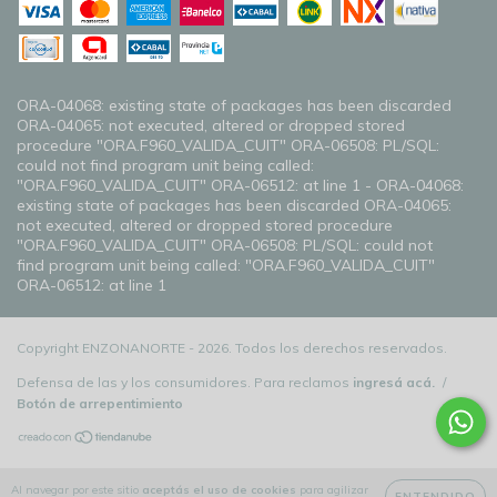
ORA-04068: existing state of packages has been discarded
ORA-04065: not executed, altered or dropped stored
procedure "ORA.F960_VALIDA_CUIT" ORA-06508: PL/SQL:
could not find program unit being called:
"ORA.F960_VALIDA_CUIT" ORA-06512: at line 1 - ORA-04068:
existing state of packages has been discarded ORA-04065:
not executed, altered or dropped stored procedure
"ORA.F960_VALIDA_CUIT" ORA-06508: PL/SQL: could not
find program unit being called: "ORA.F960_VALIDA_CUIT"
ORA-06512: at line 1
Copyright ENZONANORTE - 2026. Todos los derechos reservados.
Defensa de las y los consumidores. Para reclamos
ingresá acá.
/
Botón de arrepentimiento
Al navegar por este sitio
aceptás el uso de cookies
para agilizar
ENTENDIDO