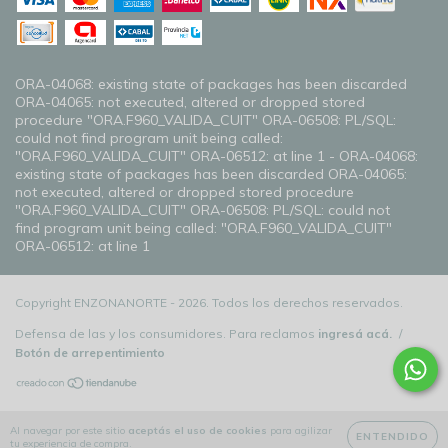
ORA-04068: existing state of packages has been discarded
ORA-04065: not executed, altered or dropped stored
procedure "ORA.F960_VALIDA_CUIT" ORA-06508: PL/SQL:
could not find program unit being called:
"ORA.F960_VALIDA_CUIT" ORA-06512: at line 1 - ORA-04068:
existing state of packages has been discarded ORA-04065:
not executed, altered or dropped stored procedure
"ORA.F960_VALIDA_CUIT" ORA-06508: PL/SQL: could not
find program unit being called: "ORA.F960_VALIDA_CUIT"
ORA-06512: at line 1
Copyright ENZONANORTE - 2026. Todos los derechos reservados.
Defensa de las y los consumidores. Para reclamos
ingresá acá.
/
Botón de arrepentimiento
Al navegar por este sitio
aceptás el uso de cookies
para agilizar
ENTENDIDO
tu experiencia de compra.